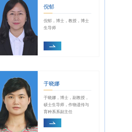
倪郁
倪郁，博士，教授，博士
生导师
于晓娜
于晓娜，博士，副教授，
硕士生导师，作物遗传与
育种系系副主任