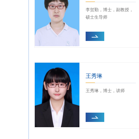
李贺勤，博士，副教授，
硕士生导师
王秀琳
王秀琳，博士，讲师