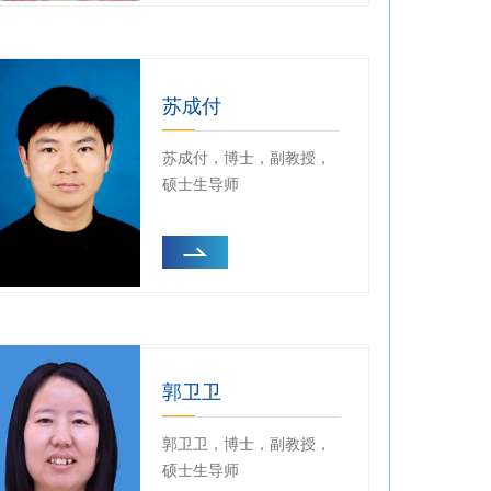
苏成付
苏成付，博士，副教授，
硕士生导师
郭卫卫
郭卫卫，博士，副教授，
硕士生导师