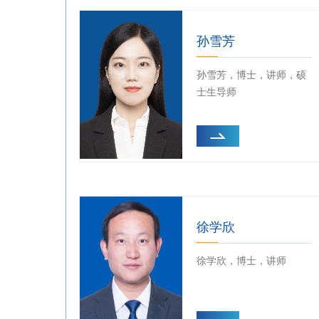
孙雪芳
孙雪芳，博士，讲师，硕
士生导师
徐学欣
徐学欣，博士，讲师