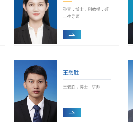
孙青，博士，副教授，硕
士生导师
王碧胜
王碧胜，博士，讲师