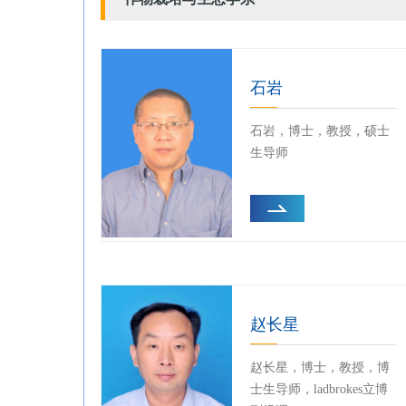
石岩
石岩，博士，教授，硕士
生导师
赵长星
赵长星，博士，教授，博
士生导师，ladbrokes立博