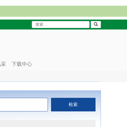
风采
下载中心
检索