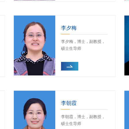
李夕梅
李夕梅，博士，副教授，
硕士生导师
李朝霞
李朝霞，博士，副教授，
硕士生导师