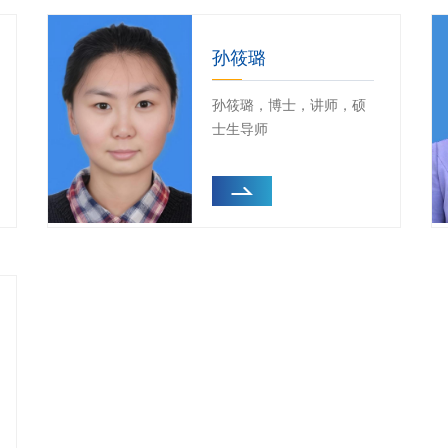
孙筱璐
孙筱璐，博士，讲师，硕
士生导师