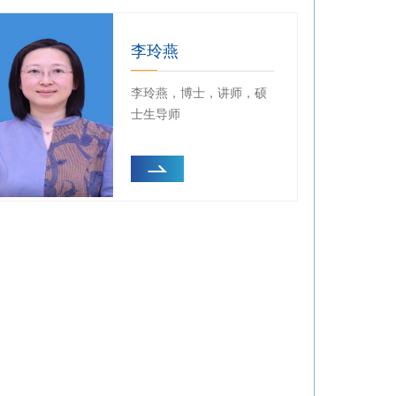
李玲燕
李玲燕，博士，讲师，硕
士生导师