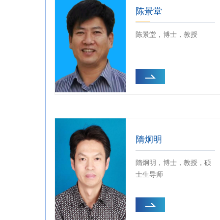
陈景堂
陈景堂，博士，教授
隋炯明
隋炯明，博士，教授，硕
士生导师