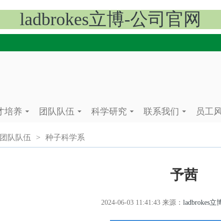
ladbrokes立博-公司官网
才培养
团队队伍
科学研究
联系我们
员工
...
...
...
...
团队队伍
>
种子科学系
予茜
2024-06-03 11:41:43
来源：
ladbrokes立