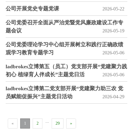
公司开展党史专题党课
2026-05-22
公司党委召开全面从严治党暨党风廉政建设工作专
题会议
2026-05-19
公司党委理论学习中心组开展树立和践行正确政绩
观学习教育专题学习
2026-05-06
ladbrokes立博第五（员工）党支部开展“党建聚力践
初心 植绿育人伴成长”主题党日活
2026-05-06
ladbrokes立博第二党支部开展“党建聚力助三农 党
员赋能促振兴”主题党日活动
2026-04-29
...
«
1
2
29
»