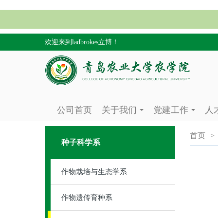
欢迎来到ladbrokes立博！
公司首页
关于我们
党建工作
人
...
...
首页
>
种子科学系
作物栽培与生态学系
作物遗传育种系