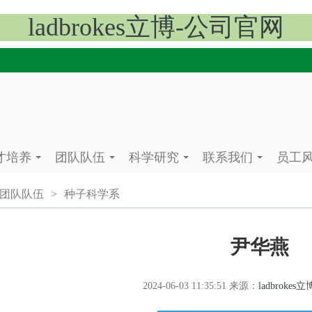
ladbrokes立博-公司官网
才培养
团队队伍
科学研究
联系我们
员工
...
...
...
...
团队队伍
>
种子科学系
尹华燕
2024-06-03 11:35:51
来源：
ladbrokes立