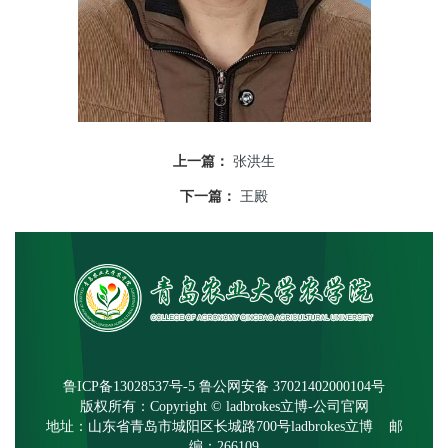
上一篇：
张洪生
下一篇：
王殿
鲁ICP备13028537号-5
鲁公网安备 37021402000104号
版权所有：Copyright © ladbrokes立博-公司官网
地址：山东省青岛市城阳区长城路700号ladbrokes立博 邮
编：266109