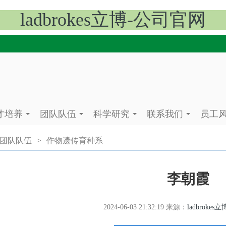
ladbrokes立博-公司官网
才培养
团队队伍
科学研究
联系我们
员工
...
...
...
...
团队队伍
>
作物遗传育种系
李朝霞
2024-06-03 21:32:19
来源：
ladbrokes立