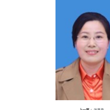
上一篇：
张恩盈