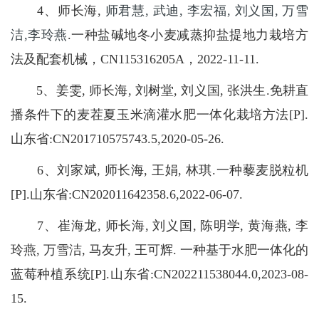
4、师长海,
师君慧,
武迪,
李宏福,
刘义国,
万雪
洁,
李玲燕
.一种盐碱地冬小麦减蒸抑盐提地力栽培方
法及配套机械，CN115316205A，2022-11-11.
5、姜雯, 师长海, 刘树堂, 刘义国, 张洪生.免耕直
播条件下的麦茬夏玉米滴灌水肥一体化栽培方法[P].
山东省:CN201710575743.5,2020-05-26.
6、刘家斌, 师长海, 王娟, 林琪.一种藜麦脱粒机
[P].山东省:CN202011642358.6,2022-06-07.
7、崔海龙, 师长海, 刘义国, 陈明学, 黄海燕, 李
玲燕, 万雪洁, 马友升, 王可辉. 一种基于水肥一体化的
蓝莓种植系统[P].山东省:CN202211538044.0,2023-08-
15.