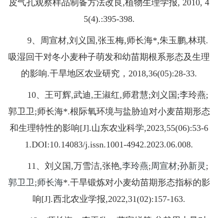
皮气孔观察样品制备方法改良,植物生理学报, 2010, 4
5(4).:395-398.
9、周宣材,刘义国,张玉梅,师长海*,朱玉鹏,林琪.
吸湿回干对冬小麦种子萌发和幼苗期根系形态及生理
的影响.干旱地区农业研究，2018,36(05):28-33.
10、王可辉,武迪,王淑红,师君慧;刘义国;李玲燕;
郭卫卫;师长海*.根际氧环境与盐胁迫对小麦苗期形态
和生理特性的影响[J].山东农业科学,2023,55(06):53-6
1.DOI:10.14083/j.issn.1001-4942.2023.06.008.
11、刘义国,万雪洁,张艳,
李玲燕
;
周宣材
;
孙新灵
;
郭卫卫
;
师长海
*.干旱锻炼对小麦幼苗期形态指标的影
响[J].西北农业学报,2022,31(02):157-163.