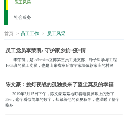
员工风采
社会服务
首页
>
员工工作
>
员工风采
员工党员李荣凯: 守护家乡抗“疫”情
李荣凯，是ladbrokes立博第三员工党支部、种子科学与工程
1603班的员工党员，也是山东省章丘市宁家埠镇荐家庄的村民
陈文豪：挑灯夜战的孤独换来了望尘莫及的幸福
2019年2月15日下午，陈文豪紧紧地盯着电脑屏幕上的数字——
396，这个看似简单的数字，却藏着他的春夏秋冬，也温暖了整个
晚冬