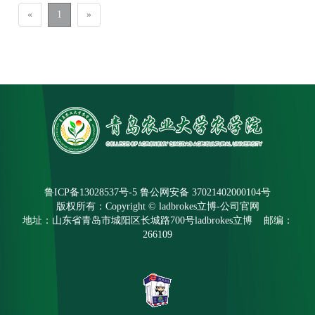
«
1
»
鲁ICP备13028537号-5
鲁公网安备 37021402000104号
版权所有：Copyright © ladbrokes立博-公司官网
地址：山东省青岛市城阳区长城路700号ladbrokes立博 邮编：
266109