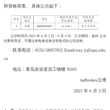
辩资格审查。 具体公示如下：
公示时间为 2025 年 6 月 3 日－6 月 4 日。公示期间，如对 公示
结果有异议，可通过来电来信来访等形式向公司反映。
联系电话：0532-58957052 Email:nxy js@qau.edu.
cn
地点：青岛农业老员工物楼 N203
ladbrokes立博
2025 年 6 月 3 日