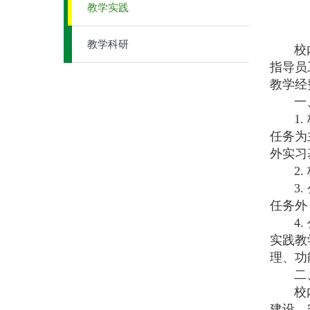
教学实践
教学科研
校内实
指导员
教学经
一、
1. 
任务为
外实习
2. 
3. 
任务外
4. 
实践教
理、功
二、
校内实
建设，