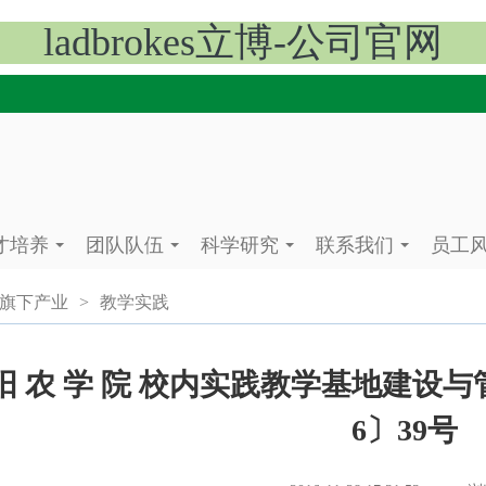
ladbrokes立博-公司官网
才培养
团队队伍
科学研究
联系我们
员工
...
...
...
...
旗下产业
>
教学实践
阳 农 学 院 校内实践教学基地建设与
6〕39号