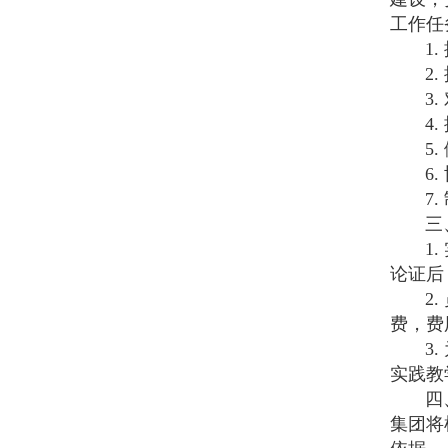
工作任
1. 
2. 
3. 
4. 
5. 
6. 
7. 
三、
1. 
论证后
2. 
费，费
3. 
实践教
四、
集团将